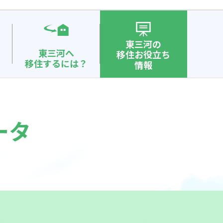
東三河の
東三河へ
移住お役立ち
移住するには？
情報
ータ
楽町
東栄町
豊根村