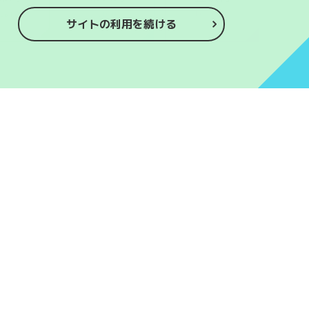
itara
toei
toyone
サイトの利用を続ける