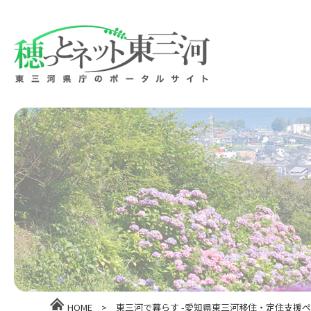
HOME
>
東三河で暮らす -愛知県東三河移住・定住支援ペ