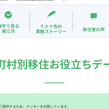
数字で見る
十人十色の
移住者の声
東三河
素敵ストーリー
町村別
移住お役立ちデ
ご提供するため、クッキーを利用しています。
郡市
新城市
田原市
設