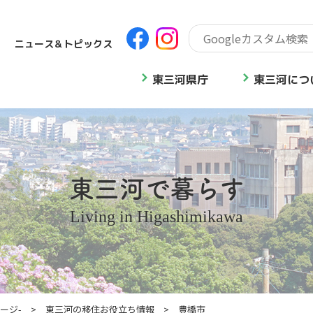
ニュース＆トピックス
東三河県庁
東三河につ
東三河で暮らす
Living in Higashimikawa
ージ-
>
東三河の移住お役立ち情報
>
豊橋市