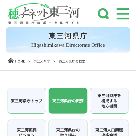
東三河県庁
Higashimikawa Directorate Office
HOME
>
東三河県庁
>
東三河県庁の概要
東三河県庁を
東三河県庁トップ
東三河県庁の概要
構成する
地方機関
東三河振興
東三河県庁の
東三河人口問題
ビジョン
取り組み
連絡会議