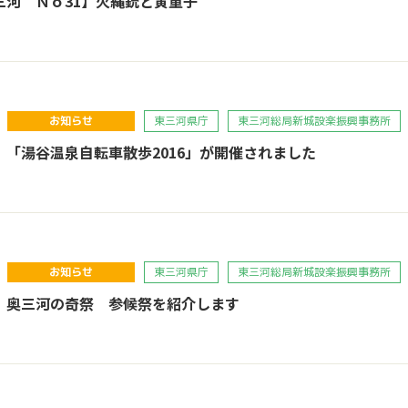
三河 Ｎｏ31】火縄銃と寅童子
お知らせ
東三河県庁
東三河総局新城設楽振興事務所
】「湯谷温泉自転車散歩2016」が開催されました
お知らせ
東三河県庁
東三河総局新城設楽振興事務所
】奥三河の奇祭 参候祭を紹介します