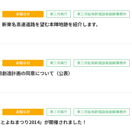
お知らせ
東三河県庁
東三河総局新城設楽振興事務所
】新東名高速道路を望む本陣地跡を紹介します。
お知らせ
東三河県庁
東三河総局新城設楽振興事務所
用創造計画の同意について（公表）
お知らせ
東三河県庁
東三河総局新城設楽振興事務所
年とよねまつり2014」が開催されました！