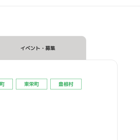
イベント・募集
町
東栄町
豊根村