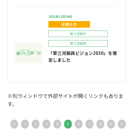
2021年12月24日
お知らせ
東三河県庁
東三河総局
「東三河振興ビジョン2030」を策
定しました
※別ウィンドウで外部サイトが開くリンクもありま
す。
<
1
2
3
4
5
6
7
8
9
>