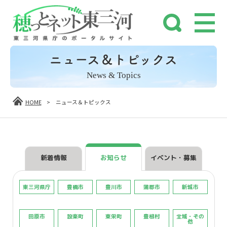
ニュース＆トピックス
News & Topics
HOME
>
ニュース＆トピックス
新着情報
お知らせ
イベント・募集
東三河県庁
豊橋市
豊川市
蒲郡市
新城市
田原市
設楽町
東栄町
豊根村
全域・その
他