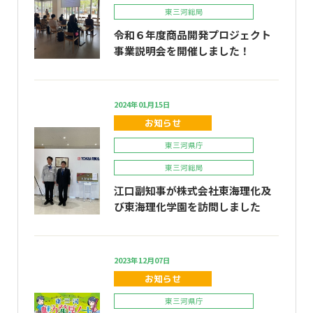
東三河総局
令和６年度商品開発プロジェクト
事業説明会を開催しました！
2024年01月15日
お知らせ
東三河県庁
東三河総局
江口副知事が株式会社東海理化及
び東海理化学園を訪問しました
2023年12月07日
お知らせ
東三河県庁