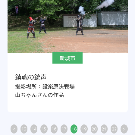
新城市
鎮魂の銃声
撮影場所：
設楽原決戦場
山ちゃん
さんの作品
<
13
14
15
16
17
18
19
20
21
22
>