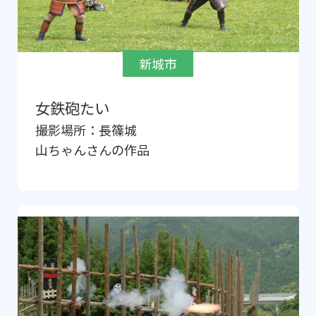
新城市
女鉄砲たい
撮影場所：
長篠城
山ちゃん
さんの作品