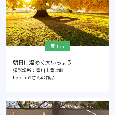
豊川市
朝日に煌めく大いちょう
撮影場所：
豊川市豊津町
hgotou2
さんの作品