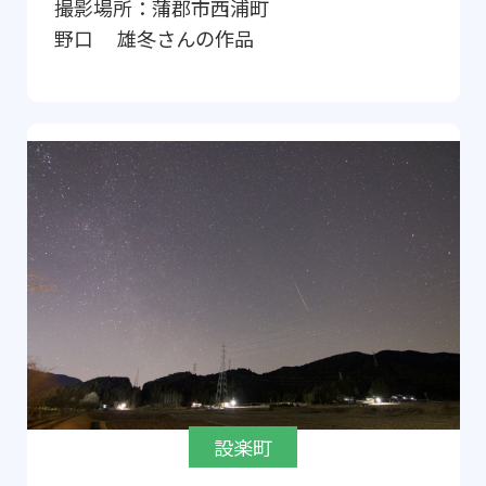
撮影場所：
蒲郡市西浦町
野口 雄冬
さんの作品
設楽町