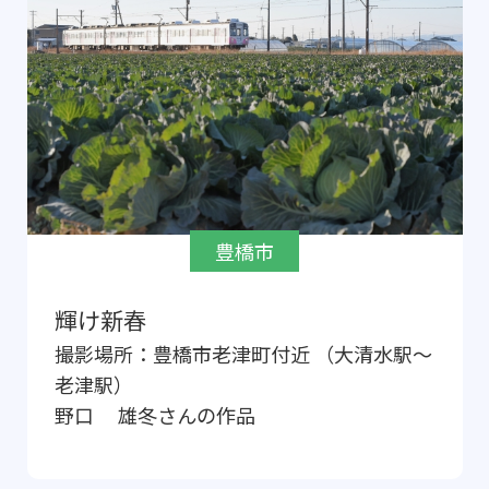
豊橋市
輝け新春
撮影場所：
豊橋市老津町付近 （大清水駅～
老津駅）
野口 雄冬
さんの作品