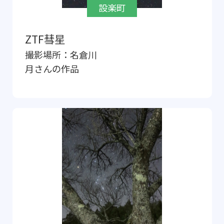
設楽町
ZTF彗星
撮影場所：
名倉川
月
さんの作品