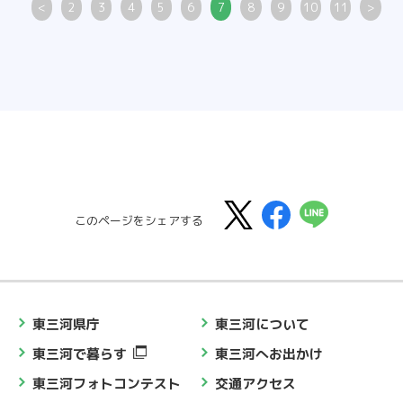
<
2
3
4
5
6
7
8
9
10
11
>
このページをシェアする
東三河県庁
東三河について
東三河で暮らす
東三河へお出かけ
東三河フォトコンテスト
交通アクセス