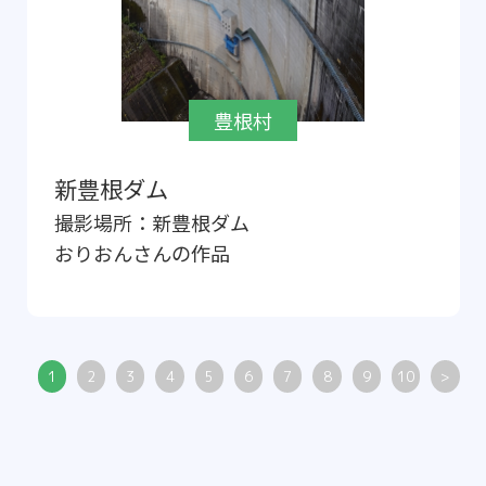
豊根村
新豊根ダム
撮影場所：
新豊根ダム
おりおん
さんの作品
1
2
3
4
5
6
7
8
9
10
>