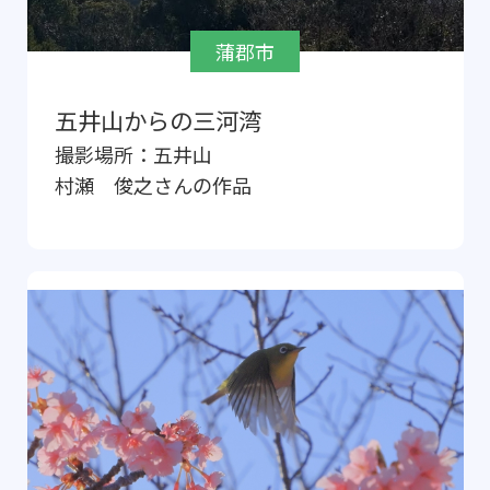
蒲郡市
五井山からの三河湾
撮影場所：
五井山
村瀬 俊之
さんの作品