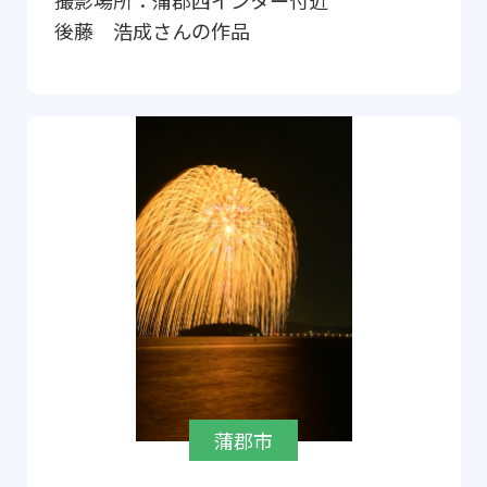
撮影場所：
蒲郡西インター付近
後藤 浩成
さんの作品
蒲郡市