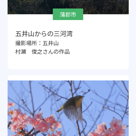
蒲郡市
五井山からの三河湾
撮影場所：
五井山
村瀬 俊之
さんの作品