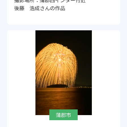
撮影場所：
蒲郡西インター付近
後藤 浩成
さんの作品
蒲郡市