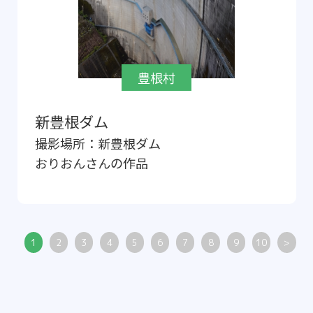
豊根村
新豊根ダム
撮影場所：
新豊根ダム
おりおん
さんの作品
1
2
3
4
5
6
7
8
9
10
>