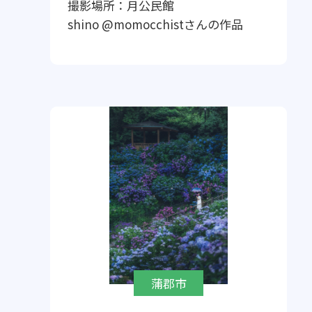
撮影場所：
月公民館
shino @momocchist
さんの作品
蒲郡市