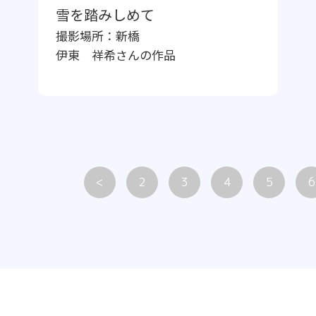
雪を踏みしめて
撮影場所：
新橋
伊東 祥希
さんの作品
<
2
3
4
5
6