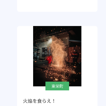
東栄町
火焔を食らえ！