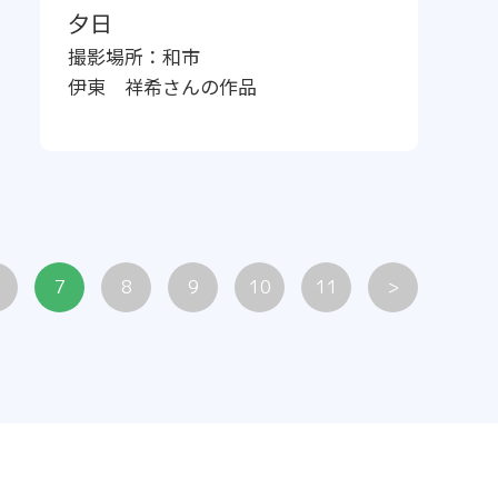
夕日
撮影場所：
和市
伊東 祥希
さんの作品
7
8
9
10
11
>