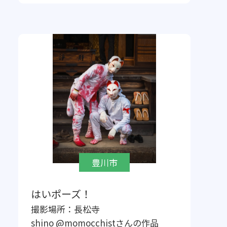
豊川市
はいポーズ！
撮影場所：
長松寺
shino @momocchist
さんの作品