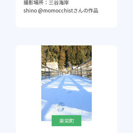
撮影場所：
三谷海岸
shino @momocchist
さんの作品
東栄町