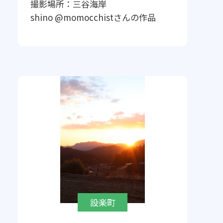
撮影場所：
三谷海岸
shino @momocchist
さんの作品
設楽町