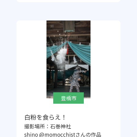
豊橋市
白粉を食らえ！
撮影場所：
石巻神社
shino @momocchist
さんの作品