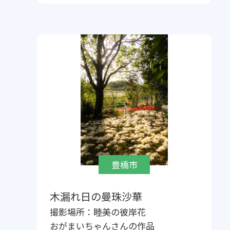
豊橋市
木漏れ日の曼珠沙華
撮影場所：
睦美の彼岸花
おがまいちゃん
さんの作品