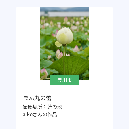
豊川市
まん丸の蕾
撮影場所：
蓮の池
aiko
さんの作品