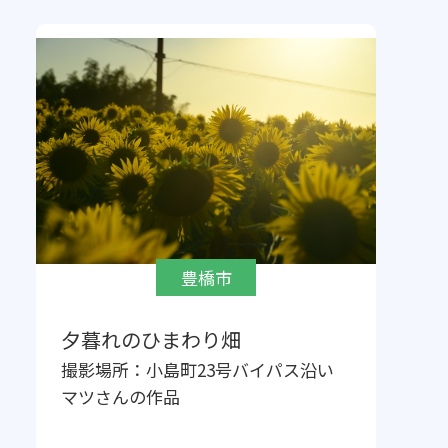
豊橋市
夕暮れのひまわり畑
撮影場所：
小島町23号バイパス沿い
マツ
さんの作品