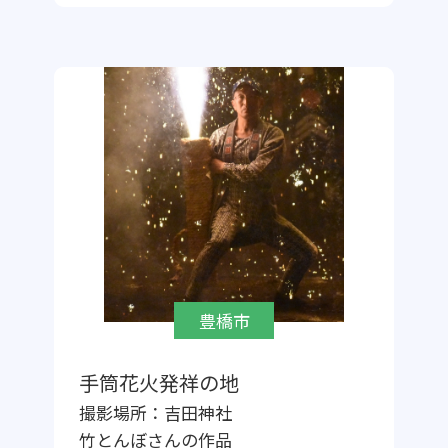
豊橋市
手筒花火発祥の地
撮影場所：
吉田神社
竹とんぼ
さんの作品