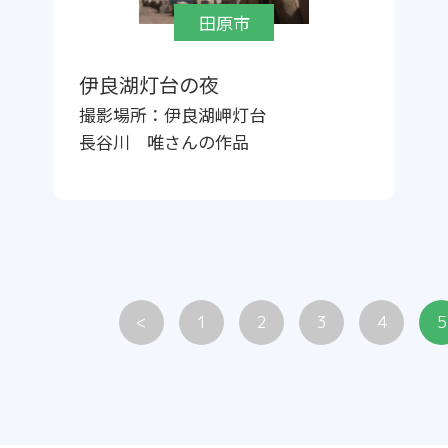
田原市
伊良湖灯台の夜
撮影場所：
伊良湖岬灯台
長谷川 唯
さんの作品
<
1
2
3
4
5