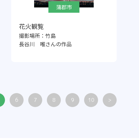
蒲郡市
花火観覧
撮影場所：
竹島
長谷川 唯
さんの作品
6
7
8
9
10
>