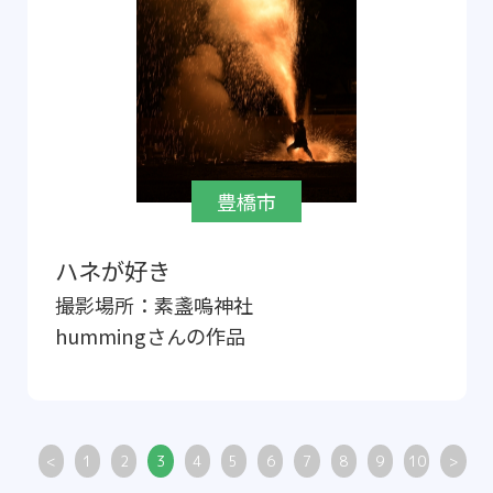
豊橋市
ハネが好き
撮影場所：
素盞嗚神社
humming
さんの作品
<
1
2
3
4
5
6
7
8
9
10
>