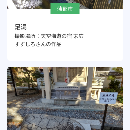
蒲郡市
足湯
撮影場所：
天空海遊の宿 末広
すずしろ
さんの作品