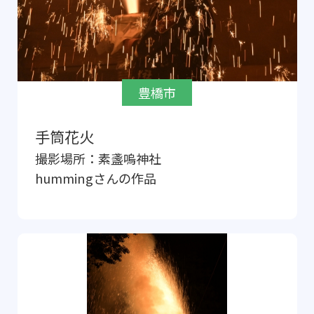
豊橋市
手筒花火
撮影場所：
素盞嗚神社
humming
さんの作品