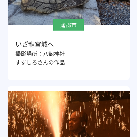
蒲郡市
いざ龍宮城へ
撮影場所：
八劔神社
すずしろ
さんの作品