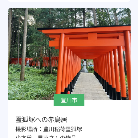
豊川市
霊狐塚への赤鳥居
撮影場所：
豊川稲荷霊狐塚
小木曽 早苗
さんの作品