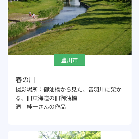
豊川市
春の川
撮影場所：
御油橋から見た、音羽川に架か
る、旧東海道の旧御油橋
滝 純一
さんの作品