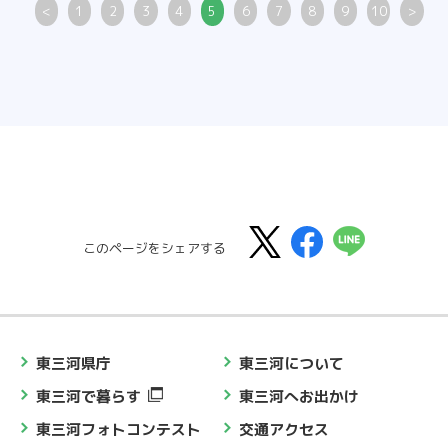
<
1
2
3
4
5
6
7
8
9
10
>
このページをシェアする
東三河県庁
東三河について
東三河で暮らす
東三河へお出かけ
東三河フォトコンテスト
交通アクセス