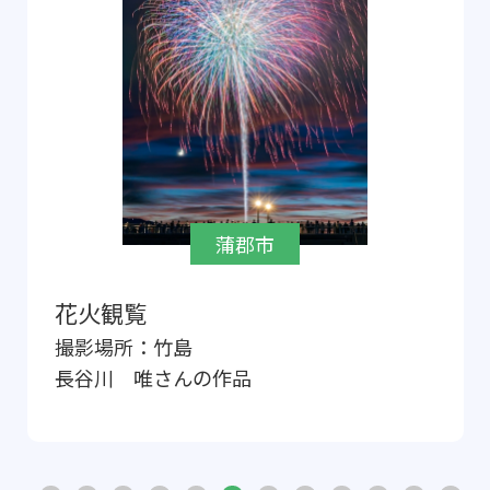
蒲郡市
花火観覧
撮影場所：
竹島
長谷川 唯
さんの作品